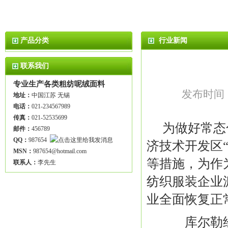
产品分类
行业新闻
联系我们
专业生产各类粗纺呢绒面料
发布时间：2
地址：
中国江苏 无锡
电话：
021-234567989
传真：
021-52535699
为做好常态
邮件：
456789
QQ：
987654
济技术开发区
MSN：
987654@hotmail.com
等措施，为作
联系人：
李先生
纺织服装企业
业全面恢复正
库尔勒经