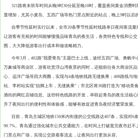
321路将末班车时间从晚9时30分延至晚10时，覆盖夜间黄金消
显增加，尤其小麦岛、五四广场等热门景点附近的站点，晚上9时以后
自季节性延时实行以来，全市20条季节性延时线路单日夜间客流量同
让游客有充裕的时间能够慢慢品味青岛的夜生活，各类特色专线和公交
围，大大降低游客出行成本和做攻略精力。
今年3月，402路“我爱青岛”主题巴士上线，途经五四广场、奥帆
万象城等商业区，游客欣赏浮山湾夜景的同时，还能前往各大商业区品尝
心、远洋广场等四大商圈，实现与4条地铁线路无缝换乘；408路线与地
站、李村站实现“抬脚上车，无缝换乘”；市北区将30路打造为“移动美
酒街的网红店铺信息。这些特色线路的开发，串联起青岛的夜生活核心
升了夜间出行的便利性和体验感，能够有效促进青岛夜经济繁荣发展。
目前，青岛主城区地铁150米内衔接的公交线路达407条，实现对6条
90.7%。青岛通过强化城市公共交通能力，在时间上打破逛完夜市赶
门景点和广场，实现公交跟着客流走，让夜间出行更加从容。