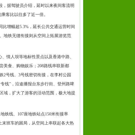
费时段，据驾驶员介绍，延时以来夜间客流明
的乘客比以往多了近一倍。
比增幅超5.3%，延长公共交通运营时间
、地铁无缝衔接则从空间上拓展游览范
中心、情人坝等地标性景点以及香港中路、
美食、购物娱乐；208路线串联新都
铁2号线、3号线密切衔接，在李村公园
食专线”，沿途播报台东步行街、登州路啤
区域，扩大了游客的活动范围，极大地提
地铁线、107座地铁站点150米衔接率
不上末班车的困局，从空间上串联起各大热