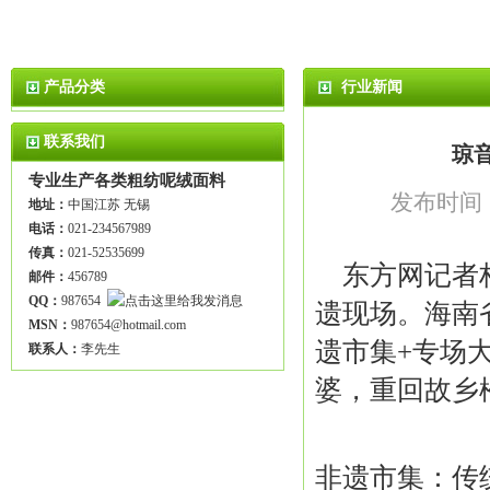
产品分类
行业新闻
联系我们
琼
专业生产各类粗纺呢绒面料
发布时间：2
地址：
中国江苏 无锡
电话：
021-234567989
传真：
021-52535699
东方网记者
邮件：
456789
QQ：
987654
遗现场。海南
MSN：
987654@hotmail.com
遗市集+专场
联系人：
李先生
婆，重回故乡
非遗市集：传