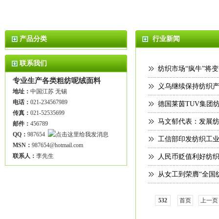
产品分类
行业新闻
联系我们
纺织市场“疯牛”将变
专业生产各类粗纺呢绒面料
义乌继续保持纺织
地址：
中国江苏 无锡
电话：
021-234567989
德国莱茵TUV集团
传真：
021-52535699
马文郁代表：发展
邮件：
456789
QQ：
987654
工信部印发纺织工
MSN：
987654@hotmail.com
联系人：
李先生
人民币贬值利好纺织
从女工到荣膺“全国
532
首页
上一页