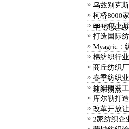
乌兹别克斯
柯桥800
2018年
中“织女”1
打造国际纺
Myagr
棉纺织行业
商丘纺织厂
春季纺织业
纺织服装工
迎来拐点
库尔勒打造
改革开放让
2家纺织企