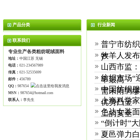
产品分类
行业新闻
联系我们
普宁市纺织
专业生产各类粗纺呢绒面料
牧羊人发布
产
地址：
中国江苏 无锡
山西市监：
电话：
021-234567989
传真：
021-52535699
纺织市场“
率最高
邮件：
456789
QQ：
987654
中国纺织服
需未雨绸缪
MSN：
987654@hotmail.com
上海科学家
联系人：
李先生
优势凸显
色达女装面
上的安全
“倒计时”
夏邑弹力白